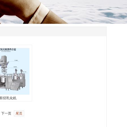
剪切乳化机
剪切乳化机
...
下一页
尾页