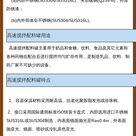
(a)内胆不锈钢(SUS304/SUS316L)、夹层碳钢(Q235-B)，外涂
防锈漆；
(b)内外筒体全不锈钢(SUS304/SUS316L)。
高速搅拌配料罐
用途
高速搅拌配料罐主要用于奶品和食糖、饮料、食品及其它元素和
各种药物在配合后进行搅拌均匀贮存作用，是制造乳品、饮料、制
药厂家不可缺少的设备。
高速搅拌配料罐
特点
1、容器保温材料采用耐高温、抗老化聚胺脂发泡或珍珠棉。
2、接口采用国际通用标准ISO快装卡盘式，内胆选用进口不锈钢
SUS316L或SUS304制造，内表面镜面抛光至Ra
≤
0.4m
，外表面
抛亚光、镜面、喷砂或冷轧原色亚光。