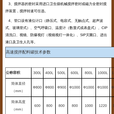
3、搅拌器的密封采用进口卫生级机械搅拌密封或磁力全密封搅
拌装置，搅拌转速可任选。
4、管口设有液位计口（静压式、电容式、无触点式、超声波
式、玻璃管式）、空气呼吸口、温度计（数显式或表盘式）、CIP
清洗口、视镜、防爆视灯（视镜视灯一体化）、SIP灭菌口、进出
液口及卫生人孔等。
高速搅拌配料罐
技术参数
公称容积
300L
400L
500L
600L
800L
1000L
1
筒体直径
Φ
800
Φ
800
Φ
900
Φ
1000
Φ
1000
Φ
1000
Φ
mm
（
）
筒体高度
600
800
800
800
1000
1220
mm
（
）