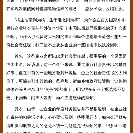
这是一个现代企业发展的基本“立身”之道，西方国家的大多数企业
在实现发展的同时也都遵循这样的理念——惠及民众，反哺社会。
“橘生淮南则为橘，生于淮北则为枳”，为什么在西方国家乖乖
履行企业社会责任的外资企业到了中国以后就显得那么缺乏社会责
任呢，为什么那么多财大气粗的国企和民企也都捂着荷包不想尽一
份社会责任呢，我们是不是要从企业的一些顾虑来找找原因呢。
首先，这些企业之所以缺乏社会责任感，很重要的一个原因是
怕太出名。应该说，对一个企业来说，通过履行社会责任出名是件
好事，但在目前的一些地方微观环境里，企业的社会责任尽的太到
位了，可能会引来其他的一些麻烦，诸如乡镇政府拉赞助、让你掏
钱修路等各种名目的“责任”就都来了，所以很多企业宁愿选择不慈
善、不捐助，闷声大发财，而不去惹这样的麻烦。
其次，由于一些企业的年度财务报告并不是很透明，在企业社
会责任的相关活动中，势必要涉及到一些费用开支，如何处理财务
清晰度和股东之间的意见不统一问题也是很麻烦的事，很多企业老