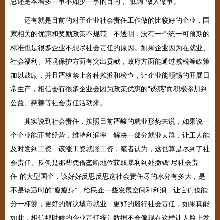
总还是本着多一事不如少一事的目的，“低调”做人做事。
还有就是目前的对于企业社会责任工作做的比较好的企业，国
家相关的优惠和奖励政策不规范，不透明，没有一个统一可预期的
标准也是很多企业不想尽社会责任的原因。如果企业因为在就业、
社会福利、环境保护方面有突出贡献，政府方面能通过减税等政策
加以鼓励，并且严格禁止各种摊派和检查，让企业能顺畅的开展日
常生产，相信会有很多企业会因为政策优惠的“诱惑”而积极参加到
公益、慈善等社会责任活动来。
其实说到社会责任，按照目前严峻的就业形势来说，如果说一
个企业能正常经营，维持利润率，解决一部分就业人群，让工人能
及时发到工资，该涨工资就涨工资，笔者认为，这也算是尽到了社
会责任。反倒是那些凭借垄断地位获取暴利到处撒钱“尽社会责
任”的大型国企，该好好反思反思这社会责任尽的水分有多大，是
不是该适时的“瘦瘦身”，给民企一些发展空间和利润，让它们也能
分一杯羹，更好的解决城市就业，更好的履行社会责任，如果真能
如此，相信那时候的企业责任统计数据不会像现在这样让人脸上发